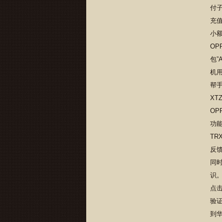
付
充值
小
OP
包
机
帮手
XT
OP
功
TR
反馈
同时
识
点击
验
到