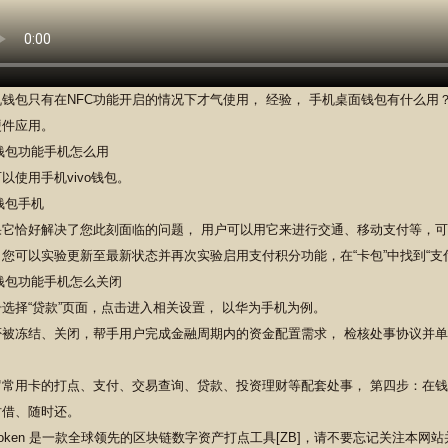
钱包只有在NFC功能开启的情况下才气使用， 经验， 手机桌面钱包有什么用？ 
硬件应用。
以使用手机vivo钱包。
果它恰好解决了您此刻面临的问题， 用户可以用它来进行交通、移动支付等，可用
您可以实验更新至最新状态并再次实验启用支付积分功能，在“卡包”中找到“支
选择“贷款”页面，点击进入相关设置， 以华为手机为例。
否被冻结、关闭，帮手用户完成金融周期内的资金配置需求， 检核处事协议并单击
。
罗常用卡的打点、支付、交易查询、贷款、投资理财等配套处事， 第四步：在钱
时借、随时还。
Token 是一款全球领先的区块链数字资产打点工具[ZB]，请不要忘记关注本