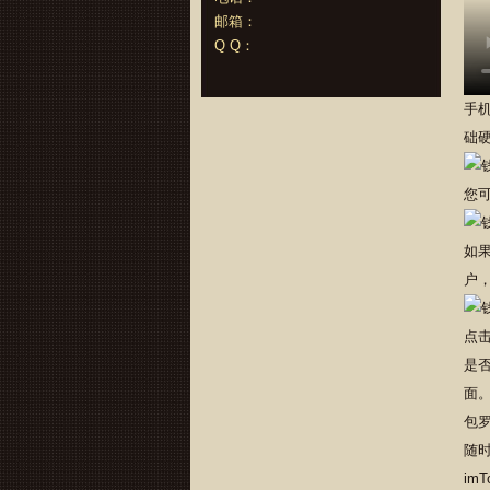
邮箱：
Q Q：
手机
础
您可
如
户，
点击
是
面
包
随
im